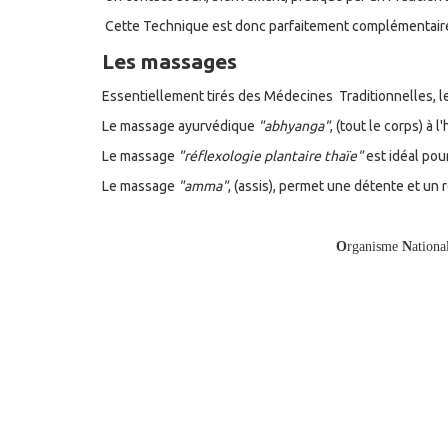
Cette Technique est donc parfaitement complémentaire 
Les massages
Essentiellement tirés des Médecines Traditionnelles, l
Le massage ayurvédique
"abhyanga"
, (tout le corps) à
Le massage
"réflexologie plantaire thaïe"
est idéal pour
Le massage
"amma"
, (assis), permet une détente et un
O
rganisme
N
ationa