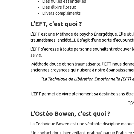
Des huiles essentielles
Des élixirs floraux
Divers compléments
L'EFT, c'est quoi ?
L’EFT est une Méthode de psycho Énergétique. Elle utili
traumatismes, anxiété...). Il s'agit d'une sorte d'acupunc
L'EFT s'adresse à toute personne souhaitant retrouver 
sa vie.
Méthode douce et non traumatisante, l'EFT nous donne 
anciennes croyances qui nuisent à notre épanouisseme
"La Technique de Libération Émotionnelle (EFT) es
L'EFT permet de vivre pleinement sa destinée sans être
"Ch
L'Ostéo Bowen, c'est quoi ?
La Technique Bowen est une véritable discipline manuel
Un contact doux, bienveillant, pratiqué par un Praticien s