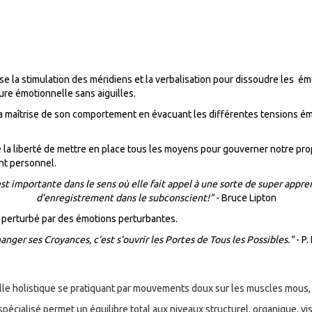
se la stimulation des méridiens et la verbalisation pour dissoudre les 
ture émotionnelle sans aiguilles.
la maîtrise de son comportement en évacuant les différentes tensions é
la liberté de mettre en place tous les moyens pour gouverner notre pro
nt personnel.
t importante dans le sens où elle fait appel à une sorte de super appre
d'enregistrement dans le subconscient!"
- Bruce Lipton
 perturbé par des émotions perturbantes.
anger ses Croyances, c'est s'ouvr
ir les Portes de Tous les Possibles."
- P.
le holistique se pratiquant par mouvements doux sur les muscles mous, l
pécialisé permet un équilibre total aux niveaux structurel, organique, visc