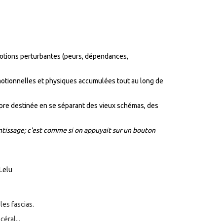
émotions perturbantes (peurs, dépendances,
motionnelles et physiques accumulées tout au long de
pre destinée en se séparant des vieux schémas, des
ntissage; c'est comme si on appuyait sur un bouton
 Lelu
es fascias.
éral...